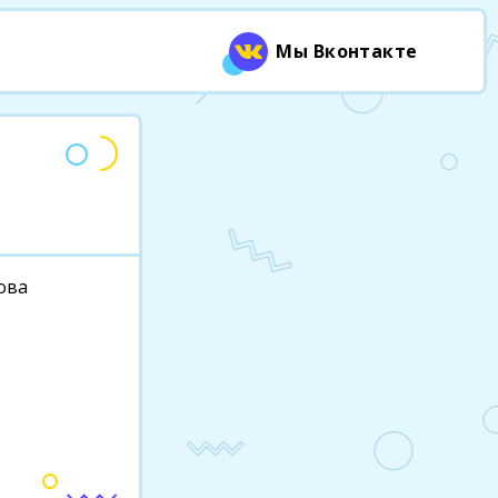
Мы Вконтакте
цова