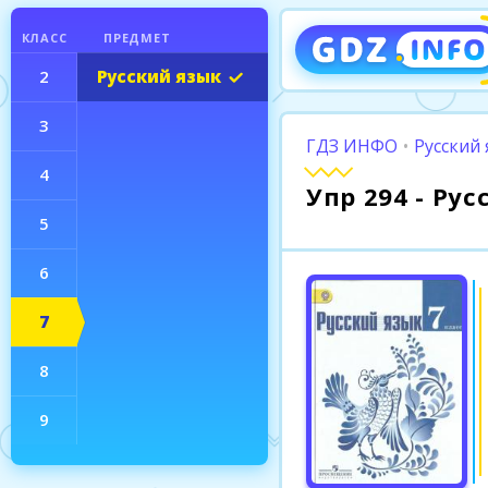
КЛАСС
ПРЕДМЕТ
2
Русский язык
3
ГДЗ ИНФО
•
Русский 
4
Упр 294 - Ру
5
6
7
8
9