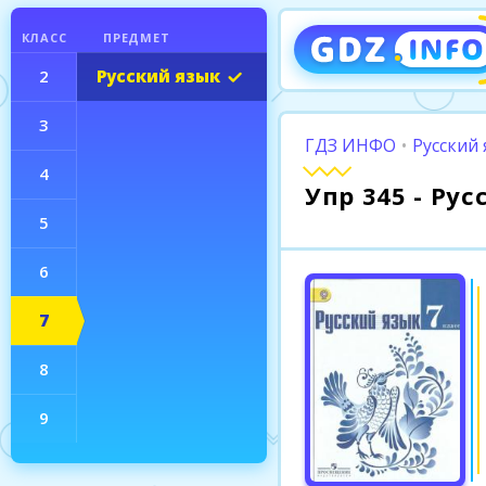
КЛАСС
ПРЕДМЕТ
2
Русский язык
3
ГДЗ ИНФО
•
Русский 
4
Упр 345 - Ру
5
6
7
8
9