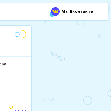
Мы Вконтакте
цова