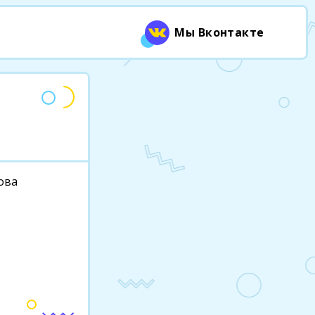
Мы Вконтакте
цова