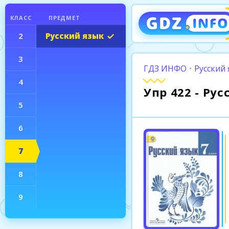
КЛАСС
ПРЕДМЕТ
2
Русский язык
3
ГДЗ ИНФО
•
Русский 
4
Упр 422 - Ру
5
6
7
8
9