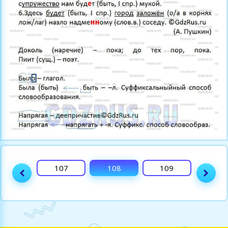
106
107
108
109
110