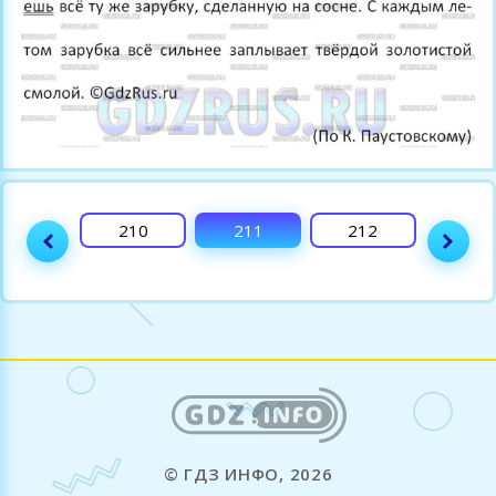
209
210
211
212
213
© ГДЗ ИНФО, 2026