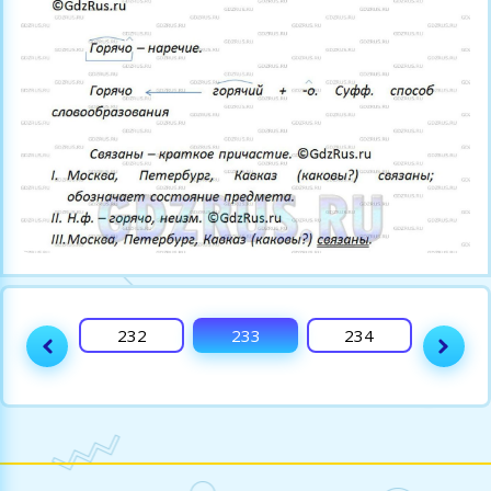
231
232
233
234
235