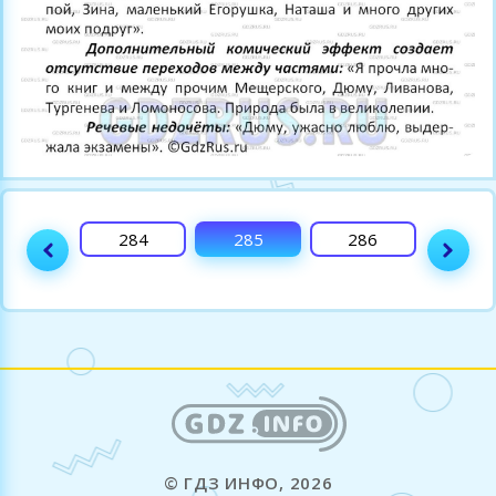
283
284
285
286
287
© ГДЗ ИНФО, 2026