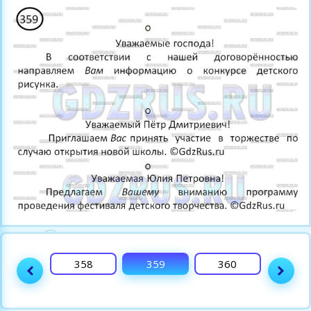
357
358
359
360
361