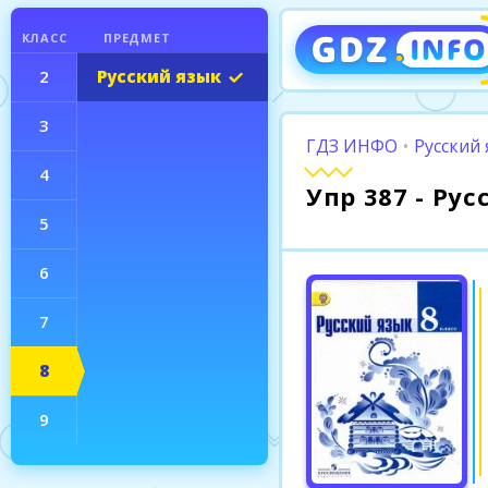
КЛАСС
ПРЕДМЕТ
2
Русский язык
3
ГДЗ ИНФО
•
Русский 
4
Упр 387 - Ру
5
6
7
8
9