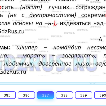
385
386
387
388
389
390