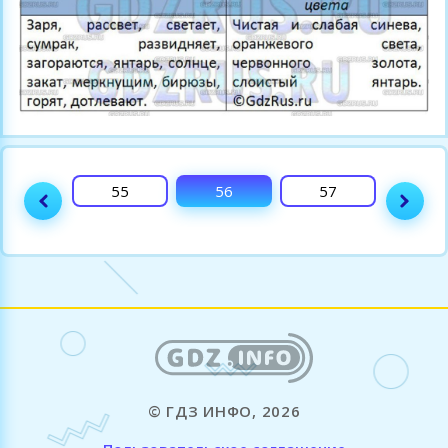
54
55
56
57
58
© ГДЗ ИНФО, 2026