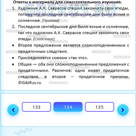
132
133
134
135
136