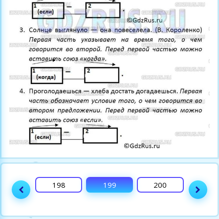
197
198
199
200
201