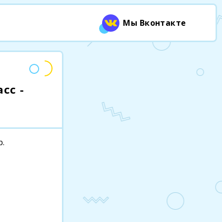
Мы Вконтакте
сс -
р.