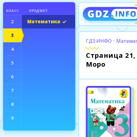
КЛАСС
ПРЕДМЕТ
2
Математика
3
ГДЗ ИНФО
•
Математ
4
Страница 21, 
Моро
5
6
7
8
9