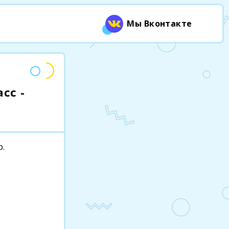
Мы Вконтакте
сс -
р.