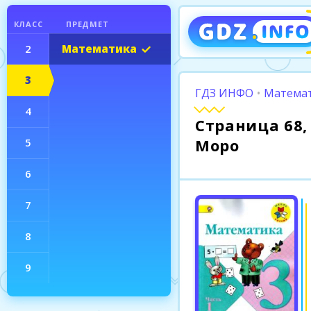
КЛАСС
ПРЕДМЕТ
2
Математика
3
ГДЗ ИНФО
•
Математ
4
Страница 68, 
Моро
5
6
7
8
9