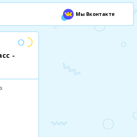
Мы Вконтакте
сс -
р.