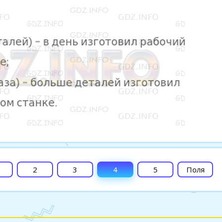
2
3
4
5
Поля