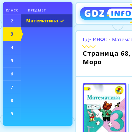
КЛАСС
ПРЕДМЕТ
2
Математика
3
ГДЗ ИНФО
•
Математ
4
Страница 68, 
Моро
5
6
7
8
9