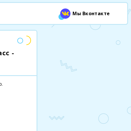
Мы Вконтакте
сс -
р.