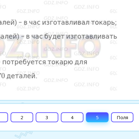
2
3
4
5
Поля