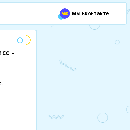
Мы Вконтакте
сс -
р.