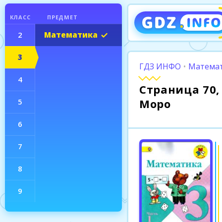
КЛАСС
ПРЕДМЕТ
2
Математика
3
ГДЗ ИНФО
•
Математ
4
Страница 70, 
Моро
5
6
7
8
9