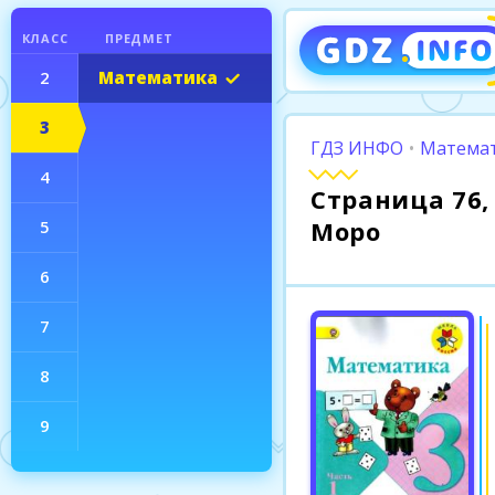
КЛАСС
ПРЕДМЕТ
2
Математика
3
ГДЗ ИНФО
•
Математ
4
Страница 76, 
Моро
5
6
7
8
9