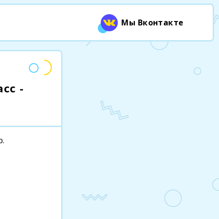
Мы Вконтакте
сс -
р.