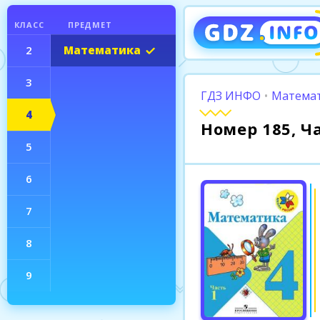
КЛАСС
ПРЕДМЕТ
2
Математика
3
ГДЗ ИНФО
•
Математ
4
Номер 185, Ч
5
6
7
8
9