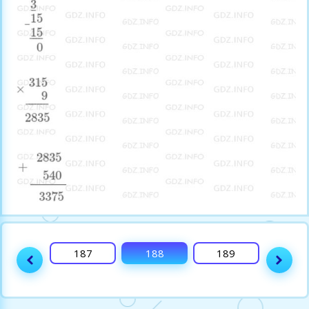
186
187
188
189
190