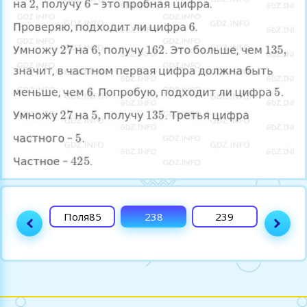
237
Поля85
238
239
240