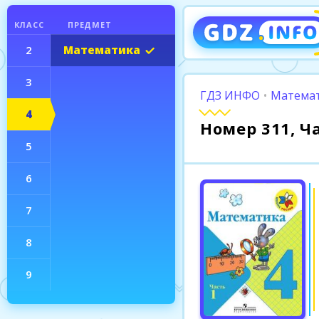
КЛАСС
ПРЕДМЕТ
2
Математика
3
ГДЗ ИНФО
•
Математ
4
Номер 311, Ч
5
6
7
8
9