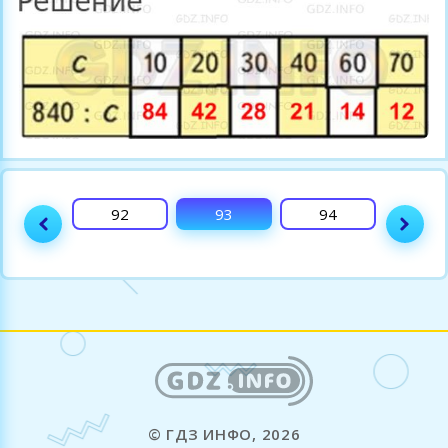
91
92
93
94
Поля
© ГДЗ ИНФО, 2026