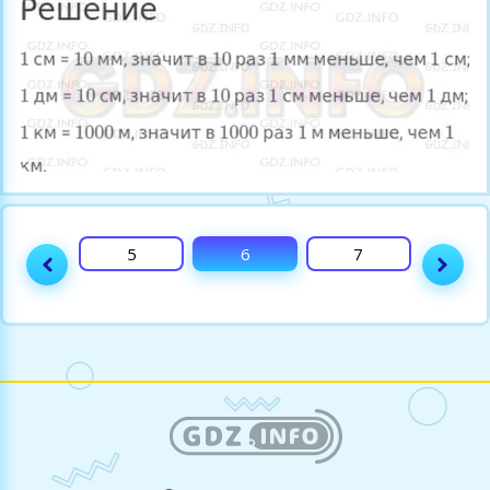
4
5
6
7
8