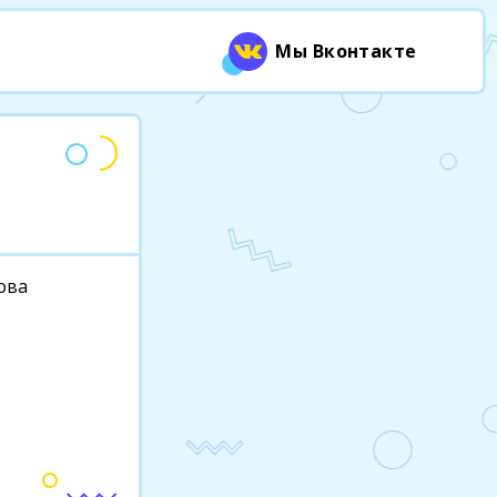
Мы Вконтакте
цова