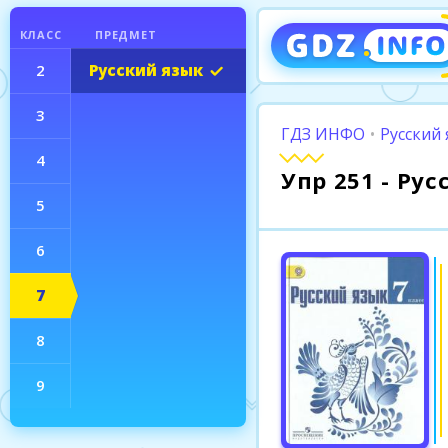
КЛАСС
ПРЕДМЕТ
2
Русский язык
3
ГДЗ ИНФО
•
Русский 
4
Упр 251 - Ру
5
6
7
8
9