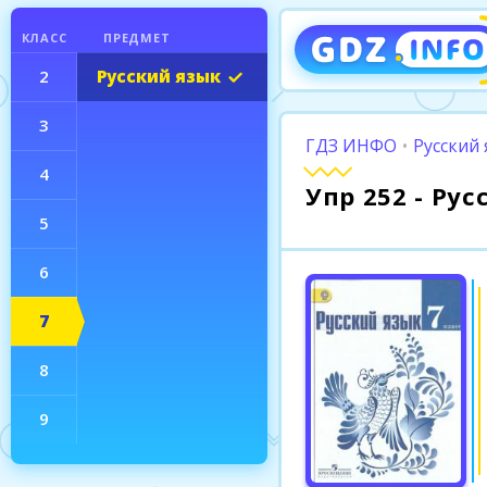
КЛАСС
ПРЕДМЕТ
2
Русский язык
3
ГДЗ ИНФО
•
Русский 
4
Упр 252 - Ру
5
6
7
8
9