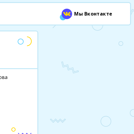
Мы Вконтакте
цова