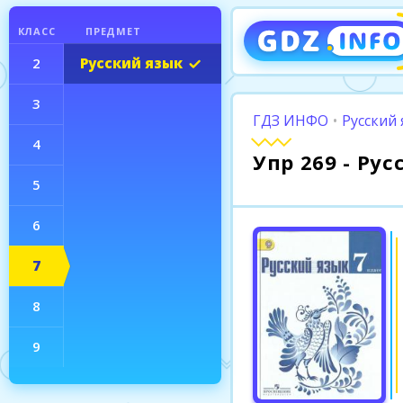
КЛАСС
ПРЕДМЕТ
2
Русский язык
3
ГДЗ ИНФО
•
Русский 
4
Упр 269 - Ру
5
6
7
8
9