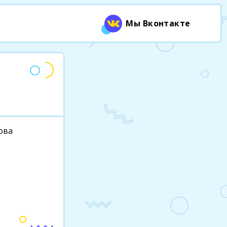
Мы Вконтакте
цова