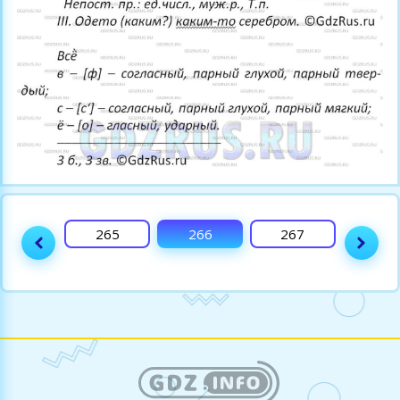
264
265
266
267
268