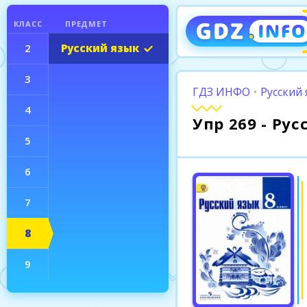
КЛАСС
ПРЕДМЕТ
2
Русский язык
3
ГДЗ ИНФО
•
Русский 
4
Упр 269 - Ру
5
6
7
8
9