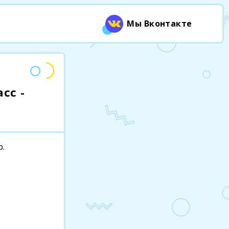
Мы Вконтакте
сс -
р.