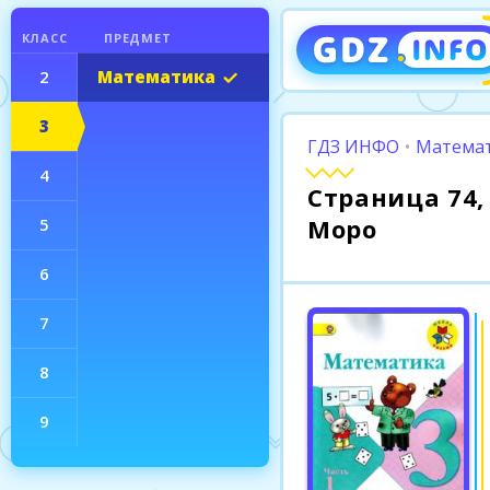
КЛАСС
ПРЕДМЕТ
2
Математика
3
ГДЗ ИНФО
•
Математ
4
Страница 74, 
Моро
5
6
7
8
9