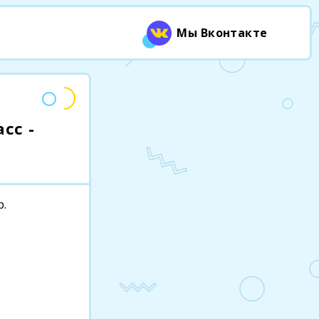
Мы Вконтакте
сс -
р.