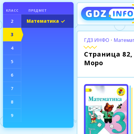
КЛАСС
ПРЕДМЕТ
2
Математика
3
ГДЗ ИНФО
•
Математ
4
Страница 82, 
Моро
5
6
7
8
9